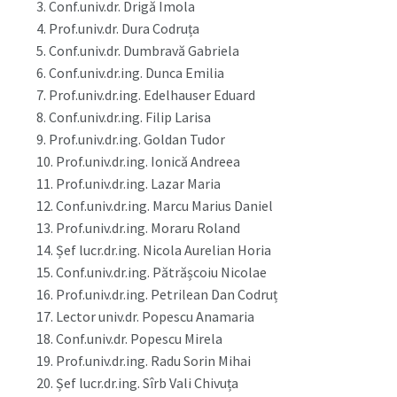
3. Conf.univ.dr. Drigă Imola
4. Prof.univ.dr. Dura Codruța
5. Conf.univ.dr. Dumbravă Gabriela
6. Conf.univ.dr.ing. Dunca Emilia
7. Prof.univ.dr.ing. Edelhauser Eduard
8. Conf.univ.dr.ing. Filip Larisa
9. Prof.univ.dr.ing. Goldan Tudor
10. Prof.univ.dr.ing. Ionică Andreea
11. Prof.univ.dr.ing. Lazar Maria
12. Conf.univ.dr.ing. Marcu Marius Daniel
13. Prof.univ.dr.ing. Moraru Roland
14. Șef lucr.dr.ing. Nicola Aurelian Horia
15. Conf.univ.dr.ing. Pătrășcoiu Nicolae
16. Prof.univ.dr.ing. Petrilean Dan Codruț
17. Lector univ.dr. Popescu Anamaria
18. Conf.univ.dr. Popescu Mirela
19. Prof.univ.dr.ing. Radu Sorin Mihai
20. Șef lucr.dr.ing. Sîrb Vali Chivuța