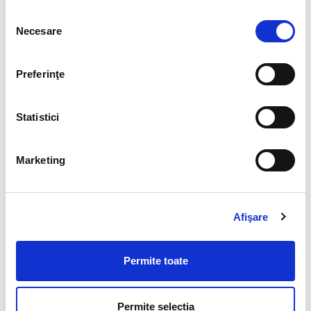
4. Prof.univ.dr.ing. MORARU Roland
Selecția
5. Student BODRUG Anghelina
Necesare
consimțământului
C. Comisia pentru management universitar
1. Prof.univ.dr.ing. ANDRAȘ Andrei – președinte
Preferinţe
2. Prof.univ.dr.ing. EDELHAUSER Eduard
3. Prof.univ.dr.ing. PETRILEAN Dan Codruț
Statistici
4. Conf.univ.dr.ing. UȚU Ilie
5. Student DEMBIȚCHI Anatolie
6. Student ȘOLDEA Nicolae-Adrian
Marketing
D. Comisia pentru relațiile cu mediile academic și
economic național și internațional
Afişare
1. Șef lucr.dr.ing. NICOLA Aurelian – președinte
2. Conf.univ.dr. DUMBRAVĂ Gabriela
3. Prof.univ.dr.ing. GOLDAN Tudor
Permite toate
4. Prof.univ.dr.ing. RADU Sorin
5. Student VEREBCEAN Trofin
Permite selecția