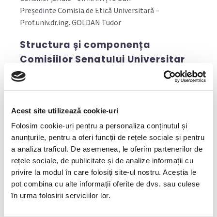
Președinte Comisia de Etică Universitară –
Prof.univ.dr.ing. GOLDAN Tudor
Structura
și componența
Comisiilor Senatului Universitar
A. Comisia de învățământ și asigurare a calității
1. Prof.univ.dr.ing. IONICĂ Andreea – președinte
2. Conf.univ.dr.ec. DRIGĂ Imola
Acest site utilizează cookie-uri
3. Prof.univ.dr.ec. DURA Codruța
Folosim cookie-uri pentru a personaliza conținutul și
4. Conf.univ.dr.ec. POPESCU Mirela
anunțurile, pentru a oferi funcții de rețele sociale și pentru
5. Student BĂLĂU DREGHICI Alexandru-Mario
a analiza traficul. De asemenea, le oferim partenerilor de
6. Student BULGARIU Emanuel-Gabriel
rețele sociale, de publicitate și de analize informații cu
privire la modul în care folosiți site-ul nostru. Aceștia le
B. Comisia pentru cercetare științifică
pot combina cu alte informații oferite de dvs. sau culese
1. Conf.univ.dr.ing. DUNCA Emilia – președinte
în urma folosirii serviciilor lor.
2. Prof.univ.dr.ing. LAZĂR Maria
3. Conf.univ.dr.ing. MARCU Marius