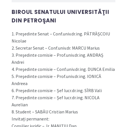
BIROUL SENATULUI UNIVERSITĂŢII
DIN PETROŞANI
1. Preşedinte Senat – Conf.univ.dr.ing. PĂTRĂȘCOIU
Nicolae
2. Secretar Senat – Conf.univ.dr. MARCU Marius
3. Preşedinte comisie – Prof.univ.dr.ing. ANDRAȘ
Andrei
4. Preşedinte comisie – Conf.univ.dr.ing. DUNCA Emilia
5. Preşedinte comisie – Prof.univ.dr.ing. IONICĂ
Andreea
6. Preşedinte comisie – Șef lucr.dr.ing. SÎRB Vali
7. Preşedinte comisie – Șef lucr.dr.ing. NICOLA
Aurelian
8. Student – SABĂU Cristian Marius
Invitați permanent:
Consilier juridic – Jr. MANIȚIU Dan