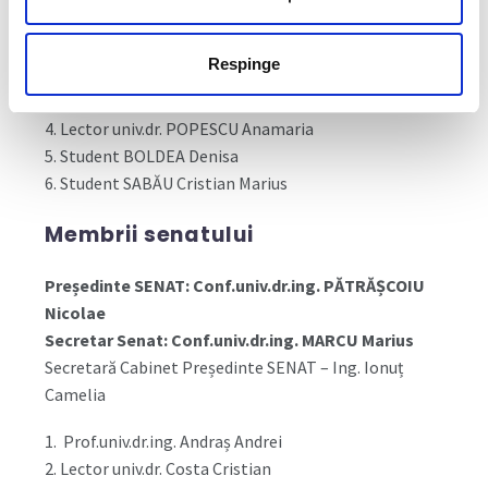
E. Comisia pentru probleme studențești
1. Șef lucr.dr.ing. SÎRB Vali – președinte
Respinge
2. Lector univ.dr. COSTA Cristian
3. Conf.univ.dr.ing. FILIP Larisa
4. Lector univ.dr. POPESCU Anamaria
5. Student BOLDEA Denisa
6. Student SABĂU Cristian Marius
Membrii senatului
Președinte SENAT: Conf.univ.dr.ing. PĂTRĂȘCOIU
Nicolae
Secretar Senat: Conf.univ.dr.ing. MARCU Marius
Secretară Cabinet Președinte SENAT – Ing. Ionuț
Camelia
1. Prof.univ.dr.ing. Andraș Andrei
2. Lector univ.dr. Costa Cristian