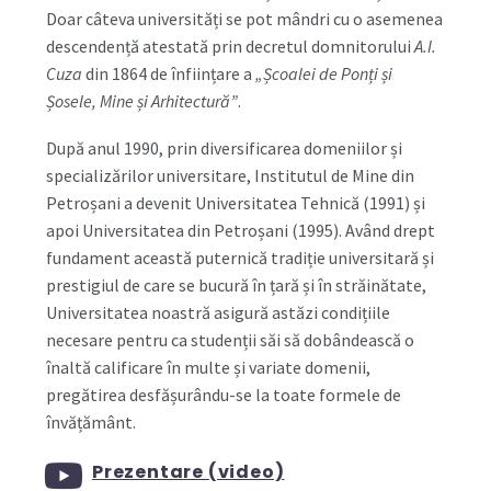
Doar câteva universități se pot mândri cu o asemenea
descendență atestată prin decretul domnitorului
A.I.
Cuza
din 1864 de înființare a
„Școalei de Ponți și
Șosele, Mine și Arhitectură”
.
După anul 1990, prin diversificarea domeniilor și
specializărilor universitare, Institutul de Mine din
Petroșani a devenit Universitatea Tehnică (1991) și
apoi Universitatea din Petroșani (1995). Având drept
fundament această puternică tradiție universitară și
prestigiul de care se bucură în țară și în străinătate,
Universitatea noastră asigură astăzi condițiile
necesare pentru ca studenții săi să dobândească o
înaltă calificare în multe și variate domenii,
pregătirea desfășurându-se la toate formele de
învățământ.
Prezentare (video)