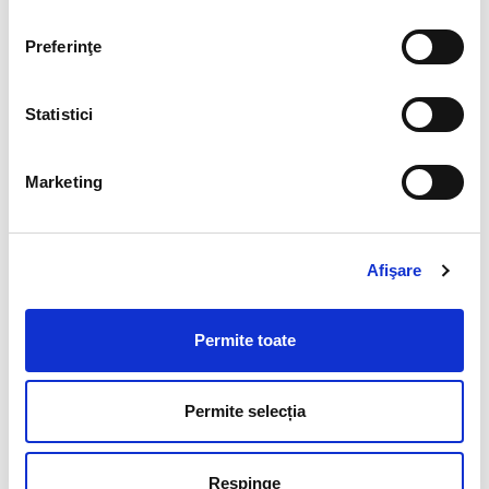
să se adapteze și să se integreze rapid la condițiile și
metodele de lucru din alte țări (SUA, Canada,
Preferinţe
Germania, Franța, Italia, Spania, Israel, țări din
America de Sud, Africa, Asia etc.). Pretutindeni,
Statistici
absolvenții formați la Universitatea din Petroșani
sunt cotați printre profesioniștii buni ai ramurilor în
care activează. Reorganizarea învățământului
Marketing
superior, în conformitate cu procesul Bologna,
deschide largi perspective absolvenților Universității
din Petroșani de a fi recunoscuți și a se integra în piața
Afişare
ocupațională din Europa. În anul 2009,
Universitatea
din Petroșani
a fost evaluată instituțional de
Agenția
Română de Asigurare a Calității în Învățământul
Permite toate
Superior
și a obținut calificativul „
GRAD DE
ÎNCREDERE RIDICAT
”.
Permite selecția
Repere istorice
Respinge