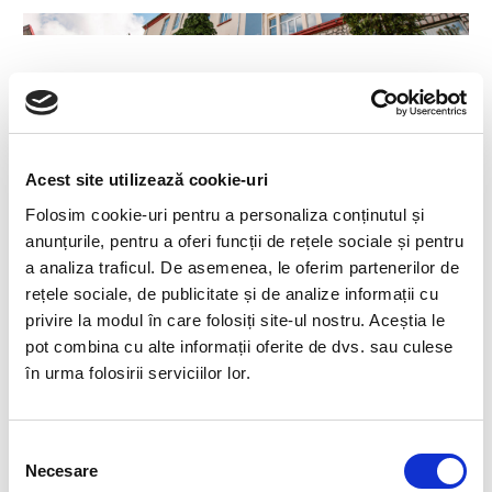
Formarea profesională a specialiștilor se realizează
în cadrul a trei facultăți :
Facultatea de
Acest site utilizează cookie-uri
Mine
,
Facultatea de Inginerie Mecanică și
Folosim cookie-uri pentru a personaliza conținutul și
Electrică
și
Facultatea de Științe
. Din anul 1948 și până
anunțurile, pentru a oferi funcții de rețele sociale și pentru
astăzi, la
Universitatea din Petroșani
au absolvit mii de
a analiza traficul. De asemenea, le oferim partenerilor de
ingineri, subingineri, economiști, sociologi,
rețele sociale, de publicitate și de analize informații cu
matematicieni, institutori etc. În Universitatea
privire la modul în care folosiți site-ul nostru. Aceștia le
noastră se pregătesc peste 4500 de studenți,
pot combina cu alte informații oferite de dvs. sau culese
masteranzi și doctoranzi, cu sprijinul unui colectiv de
în urma folosirii serviciilor lor.
peste 200 cadre didactice. Pregătirea prin doctorat
este asigurată de 19 conducători științifici,
personalități recunoscute în țară și pe plan mondial.
Selecția
Necesare
consimțământului
Pregătirea solidă dobândită le-a oferit posibilitatea