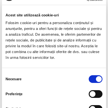
2023 Ingineria și protecția mediului în industrie
2023 Management
Acest site utilizează cookie-uri
2023 Contabilitate și Informatică de Gestiune
2023 CONSTRUCȚII MINIERE
Folosim cookie-uri pentru a personaliza conținutul și
2023 AN PREGĂTITOR DE LIMBĂ ROMÂNĂ PENTRU
anunțurile, pentru a oferi funcții de rețele sociale și pentru
CETĂȚENI STRĂINI
a analiza traficul. De asemenea, le oferim partenerilor de
2023 Administratie Publica si Dezvoltare Comunitara
rețele sociale, de publicitate și de analize informații cu
2022 RESPONSIBLE CONSUMPTION AND
privire la modul în care folosiți site-ul nostru. Aceștia le
PRODUCTION
pot combina cu alte informații oferite de dvs. sau culese
în urma folosirii serviciilor lor.
2022 Programul de formare psihopedagogică
2022 Concepţia şi fabricaţia asistată de calculator
2022 Sisteme de transport pentru industrie, turism și
Selecția
servicii
Necesare
consimțământului
2021 Sociologie
2021 Inginerie minieră
2021 Electromecanică
Preferinţe
2021 Energetică industrială
2021 Mașini și echipamente miniere