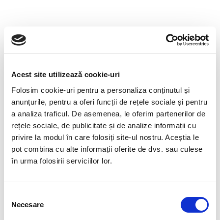
Structura anului universitar 2026-2027_Fac.IME.pdf
Structura anului universitar 2026-
2027_Fac.MINE.pdf
Acest site utilizează cookie-uri
Structura anului universitar 2026-
2027_Fac.SEAS.pdf
Folosim cookie-uri pentru a personaliza conținutul și
anunțurile, pentru a oferi funcții de rețele sociale și pentru
Structura anului universitar 2025-2026_Fac.IME.pdf
a analiza traficul. De asemenea, le oferim partenerilor de
Structura anului universitar 2025-2026_Fac.MINE.pdf
rețele sociale, de publicitate și de analize informații cu
Structura anului universitar 2025-2026_Fac.SEAS.pdf
privire la modul în care folosiți site-ul nostru. Aceștia le
pot combina cu alte informații oferite de dvs. sau culese
Structura anului universitar 2024-2025 pt.
în urma folosirii serviciilor lor.
programele de studii din cadrul Facultatii de IME
Structura anului universitar 2024-2025 pt.
Selecția
programele de studii din cadrul Facultatii de MINE
Necesare
consimțământului
Structura anului universitar 2024-2025 pt.