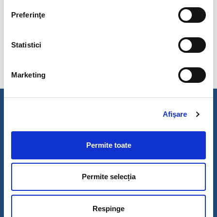
programele de studii din cadrul Facultatii de SEAS
Preferinţe
Statistici
Marketing
Afişare
Contact
Permite toate
Petroșani, România, strada Universității, nr. 20
e-mail: rector@upet.ro
Permite selecția
Telefon centrală: +40 254 542580
Secretar Șef: +40 254 549010
Respinge