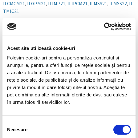
II CMCM21
,
II GPM21
,
II IMP21
,
II IPCM21
,
II MSS21
,
II MSS22
,
II
TMIC21
Facultatea de I.M.E.
(sem. 2)
Acest site utilizează cookie-uri
I A11
,
I B11
,
I C11
,
I E11
,
I E12
,
I I11
,
I MU11, MU12
,
I T11, T12
,
Folosim cookie-uri pentru a personaliza conținutul și
II A21
,
II B21
,
II C21
,
II C22
,
II E21
,
II E22
,
II I21
,
II MU21, MU22
,
II
anunțurile, pentru a oferi funcții de rețele sociale și pentru
T21, T22
,
a analiza traficul. De asemenea, le oferim partenerilor de
III A31
,
III B31
,
III C31
,
III E31
,
III E32
,
III I31
,
III M31
,
III T31,
rețele sociale, de publicitate și de analize informații cu
T32
,
III U31
,
privire la modul în care folosiți site-ul nostru. Aceștia le
IV A41
,
IV B41
,
IV C41
,
IV E41
,
IV E42
,
IV I41
,
IV M41
,
IV T41, T42
,
pot combina cu alte informații oferite de dvs. sau culese
IV U41
în urma folosirii serviciilor lor.
I CFAC 11
,
I CPR11
,
I EIEI11
,
I IEPMEC11
,
I IEPMIN11
,
I SEE11
,
I
STI11
,
I STITS11
,
I TTIA11
,
Selecția
II CFAC 21
,
II CPR21
,
II EIEI21
,
II IEPMEC21
,
II IEPMIN21
,
II
Necesare
consimțământului
SEE21
,
II STI 21
,
II STITS21
,
II TTIA 21