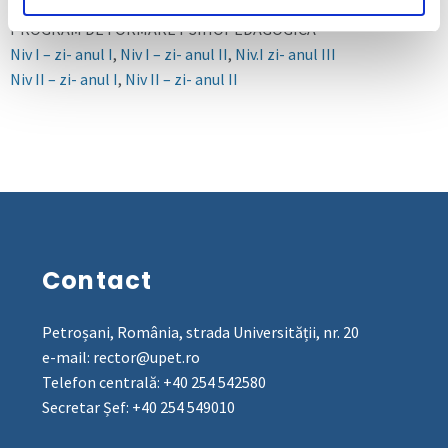
PROGRAM DE FORMARE PSIHOPEDAGOGICĂ
Niv I – zi- anul I
,
Niv I – zi- anul II
,
Niv.I zi- anul III
Niv II – zi- anul I
,
Niv II – zi- anul II
Contact
Petroșani, România, strada Universității, nr. 20
e-mail: rector@upet.ro
Telefon centrală: +40 254 542580
Secretar Șef: +40 254 549010