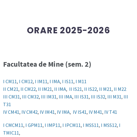
ORARE 2025-2026
Facultatea de Mine
(sem. 2)
I CM11
,
I CM12
,
I IM11
,
I IMA
,
I IS11
,
I M11
II CM21
,
II CM22
,
II IM21
,
II IMA
,
II IS21
,
II IS22
,
II M21
,
II M22
III CM31
,
III CM32
,
III IM31
,
III IMA
,
III IS31
,
III IS32
,
III M31
,
III
T31
IV CM41
,
IV CM42
,
IV IM41
,
IV IMA
,
IV IS41
,
IV M41
,
IV T41
I CMCM11
,
I GPM11
,
I IMP11
,
I IPCM11
,
I MSS11
,
I MSS12
,
I
TMIC11
,