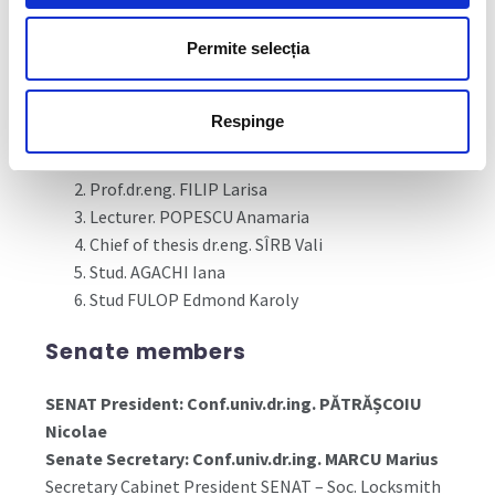
Prof.univ.dr.eng. GOLDAN Tudor
Prof.univ.dr.eng. LAZAR Maria
Permite selecția
Stud. CIORNILĂ Denisa
E. Committee on Student Affairs
Respinge
Conf.univ.dr.ec. POPESCU Mirela – President
Prof.dr.eng. FILIP Larisa
Lecturer. POPESCU Anamaria
Chief of thesis dr.eng. SÎRB Vali
Stud. AGACHI Iana
Stud FULOP Edmond Karoly
Senate members
SENAT President: Conf.univ.dr.ing. PĂTRĂȘCOIU
Nicolae
Senate Secretary: Conf.univ.dr.ing. MARCU Marius
Secretary Cabinet President SENAT – Soc. Locksmith