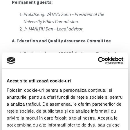
Permanent guests:
Prof.dr.eng. VĂTAVU Sorin – President of the
University Ethics Commission
Jr. MANIȚIU Dan – Legal advisor
A. Education and Quality Assurance Committee
Prof.univ.dr.eng. IONICĂ Andreea – President
Conf.univ.dr.ec. DRIGĂ Imola
Conf.univ.dr.ec. DURA Codruța
Prof.dr.eng. UȚU Ilie
Acest site utilizează cookie-uri
Stud. PORUSNIUC C-tin Adrian
Stud. HOTEA Estera
Folosim cookie-uri pentru a personaliza conținutul și
anunțurile, pentru a oferi funcții de rețele sociale și pentru
B. Scientific Research Committee
a analiza traficul. De asemenea, le oferim partenerilor de
rețele sociale, de publicitate și de analize informații cu
Prof.dr.eng. DUNCA Emilia – President
privire la modul în care folosiți site-ul nostru. Aceștia le
Prof.dr.eng. PRAPORGESCU Gabriel
pot combina cu alte informații oferite de dvs. sau culese
Lecturer. PRODANCIUC Robert