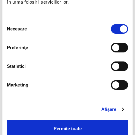
în urma folosirii serviciilor lor.
Prof.dr.eng. TRAISTĂ Eugen
Stud. CEBOTARI Cristian
Selecția
C. University Management Committee
Necesare
consimțământului
Prof.univ.dr.eng. EDELHAUSER Eduard –
President
Preferinţe
Prof.dr.eng. ANDRAȘ Andrei
Prof.univ.dr.mat. KECS Wilhelm
Statistici
Prof.dr.eng. MARCU Marius
Stud. RECEAN Gabriela
Stud. BÂRDEA Roxana Nicoleta
Marketing
D. Commission for relations with national and
international academic and economic circles
Afişare
Prof.univ.dr.eng. PETRILEAN Dan Codruț –
President
Permite toate
Prof. dr. DUMBRAVA Gabriela