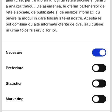
anunțurile, pentru a oferi funcții de rețele sociale și pentru
candidat declarat admis va confirma un singur loc de
a analiza traficul. De asemenea, le oferim partenerilor de
studiu, completând formularul din
Anexa nr. 4.
rețele sociale, de publicitate și de analize informații cu
privire la modul în care folosiți site-ul nostru. Aceștia le
FORMULAR DECLARATIE-CETATENIE.docx
pot combina cu alte informații oferite de dvs. sau culese
în urma folosirii serviciilor lor.
Studii de licență – Acte necesare
înscrierii
Selecția
Necesare
Dosarul de candidatură conține următoarele
consimțământului
documente:
Preferinţe
a) Copia certificatului de naștere;
b) Copia pașaportului, valabil cel puțin 6 luni de la
Statistici
începerea programului de studii pentru care optează
candidatul – copie după primele 3 pagini;
Marketing
c) Copia certificatului de căsătorie, după caz;