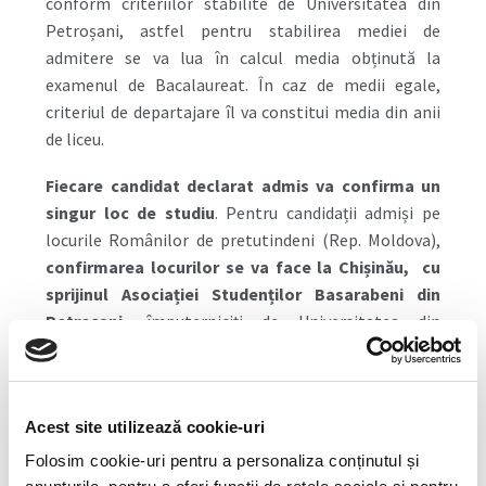
conform criteriilor stabilite de Universitatea din
Petroșani, astfel pentru stabilirea mediei de
admitere se va lua în calcul media obținută la
examenul de Bacalaureat. În caz de medii egale,
criteriul de departajare îl va constitui media din anii
de liceu.
Fiecare candidat declarat admis va confirma un
singur loc de studiu
. Pentru candidații admiși pe
locurile Românilor de pretutindeni (Rep. Moldova),
confirmarea locurilor se va face la Chișinău, cu
sprijinul Asociației Studenților Basarabeni din
Petroșani
, împuterniciți de Universitatea din
Petroșani.
Fiecare candidat va fi contactat direct
de către reprezentanți.
Pentru confirmarea locului
ocupat prin concurs candidații admiși trebuie să
Acest site utilizează cookie-uri
prezinte actele de studii (Diploma Bacalaureat +
Foaie matricolă) în original, copii după Certificatul de
Folosim cookie-uri pentru a personaliza conținutul și
naștere, pașaport, carte de identitate. Fiecare