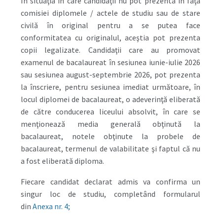
În situaţia în care candidaţii nu pot prezenta în faţa
comisiei diplomele / actele de studiu sau de stare
civilă în original pentru a se putea face
conformitatea cu originalul, aceştia pot prezenta
copii legalizate. Candidaţii care au promovat
examenul de bacalaureat în sesiunea iunie-iulie 2026
sau sesiunea august-septembrie 2026, pot prezenta
la înscriere, pentru sesiunea imediat următoare, în
locul diplomei de bacalaureat, o adeverinţă eliberată
de către conducerea liceului absolvit, în care se
menţionează media generală obţinută la
bacalaureat, notele obţinute la probele de
bacalaureat, termenul de valabilitate şi faptul că nu
a fost eliberată diploma.
Fiecare candidat declarat admis va confirma un
singur loc de studiu, completând formularul
din
Anexa nr. 4;