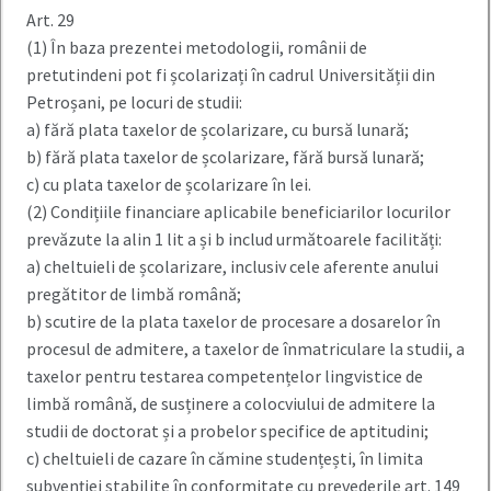
Art. 29
(1) În baza prezentei metodologii, românii de
pretutindeni pot fi școlarizați în cadrul Universității din
Petroșani, pe locuri de studii:
a) fără plata taxelor de școlarizare, cu bursă lunară;
b) fără plata taxelor de școlarizare, fără bursă lunară;
c) cu plata taxelor de școlarizare în lei.
(2) Condițiile financiare aplicabile beneficiarilor locurilor
prevăzute la alin 1 lit a și b includ următoarele facilități:
a) cheltuieli de școlarizare, inclusiv cele aferente anului
pregătitor de limbă română;
b) scutire de la plata taxelor de procesare a dosarelor în
procesul de admitere, a taxelor de înmatriculare la studii, a
taxelor pentru testarea competențelor lingvistice de
limbă română, de susținere a colocviului de admitere la
studii de doctorat și a probelor specifice de aptitudini;
c) cheltuieli de cazare în cămine studențești, în limita
subvenției stabilite în conformitate cu prevederile art. 149