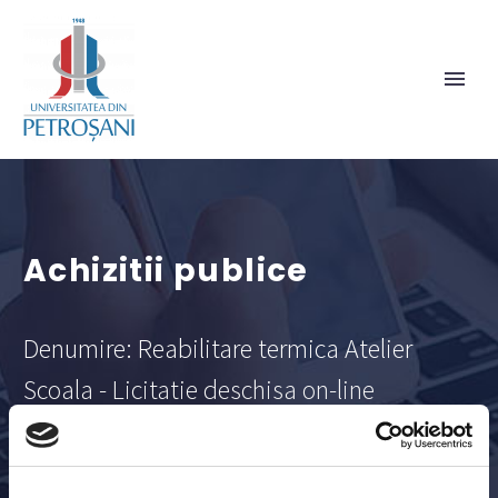
Achizitii publice
Denumire: Reabilitare termica Atelier
Scoala - Licitatie deschisa on-line
Data publicarii: 16.01.2025