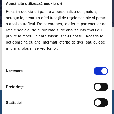
Acest site utilizează cookie-uri
Folosim cookie-uri pentru a personaliza conținutul și
anunțurile, pentru a oferi funcții de rețele sociale și pentru
a analiza traficul. De asemenea, le oferim partenerilor de
rețele sociale, de publicitate și de analize informații cu
privire la modul în care folosiți site-ul nostru. Aceștia le
pot combina cu alte informații oferite de dvs. sau culese
Descriere: Reabilitare termica Atelier Scoala cod SMIS
în urma folosirii serviciilor lor.
318899 – licitatie deschisa
Selecția
Necesare
consimțământului
Preferinţe
Statistici
Contact