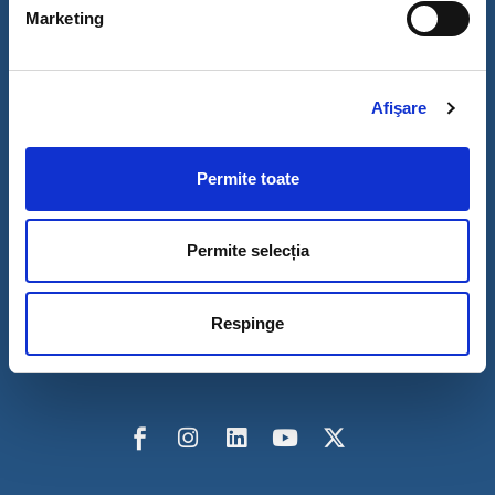
Marketing
Petroșani, România, strada Universității, nr. 20
e-mail: rector@upet.ro
Telefon centrală: +40 254 542580
Afişare
Secretar Șef: +40 254 549010
Permite toate
Universitatea din Petroșani este membru al Alianței
Permite selecția
europene:
Respinge