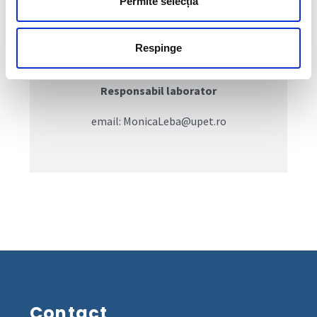
Permite selecția
Prof.univ.habil.dr.ing.
Respinge
Leba Monica
Responsabil laborator
email: MonicaLeba@upet.ro
Contact