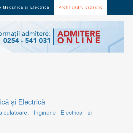
e Mecanică și Electrică
Profil cadru didactic
că și Electrică
ulatoare, Inginerie Electrică și