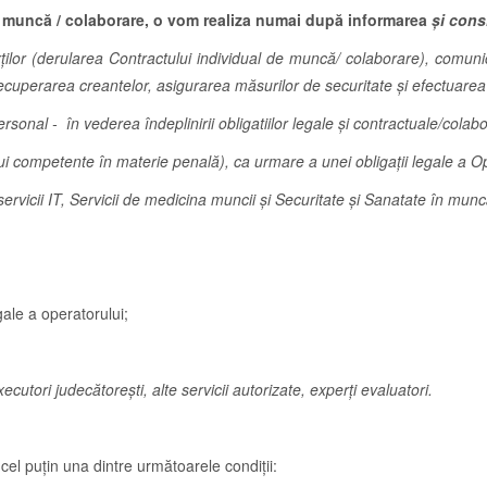
de muncă / colaborare, o vom realiza numai după informarea
și con
or (derularea Contractului individual de muncă/ colaborare), comunicări 
igii, recuperarea creantelor, asigurarea măsurilor de securitate și efectuarea
ersonal - în vederea îndeplinirii obligatiilor legale și contractuale/col
atului competente în materie penală), ca urmare a unei obligații legale a O
e servicii IT, Servicii de medicina muncii și Securitate și Sanatate în munc
gale a operatorului;
xecutori judecătorești, alte servicii autorizate, experți evaluatori.
el puţin una dintre următoarele condiţii: