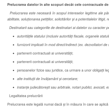
Prelucrarea datelor în alte scopuri decât cele contractuale 
Prelucrarea este necesară în scopul intereselor legitime ale părțil
abilitate, soluționarea petițiilor, solicitărilor și a potentialelor lit
Destinatarii sau categoriile de destinatari ai datelor cu caracter p
autoritățile statului (inclusiv autorități fiscale, organele st
furnizorii implicati în mod direct/indirect (ex. dezvoltatori d
partenerii contractuali ai universităţii;
partenerii contractuali ai universităţii;
persoanelor fizice sau juridice, ca urmare a unor obligaţii le
alte instituții de învățamânt și cercetare;
instanțe judecătorești sau arbitrale, notari publici, avocati, e
Legalitatea prelucrării
Prelucrarea este legală numai dacă şi în măsura în care se aplică c