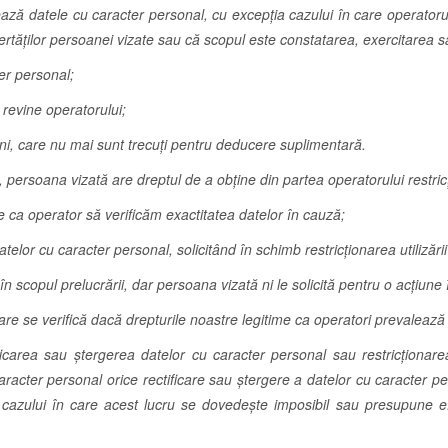
ază datele cu caracter personal, cu excepția cazului în care operatoru
ibertăților persoanei vizate sau că scopul este constatarea, exercitarea 
ter personal;
 revine operatorului;
ani, care nu mai sunt trecuţi pentru deducere suplimentară.
 persoana vizată are dreptul de a obţine din partea operatorului restricţi
e ca operator să verificăm exactitatea datelor în cauză;
elor cu caracter personal, solicitând în schimb restricţionarea utilizării 
scopul prelucrării, dar persoana vizată ni le solicită pentru o acțiune 
care se verifică dacă drepturile noastre legitime ca operatori prevalează
ificarea sau ştergerea datelor cu caracter personal sau restricţionare
aracter personal orice rectificare sau ştergere a datelor cu caracter pe
pţia cazului în care acest lucru se dovedeşte imposibil sau presupune 