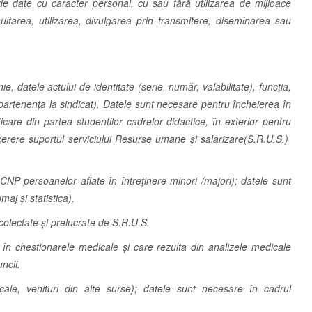
e date cu caracter personal, cu sau fără utilizarea de mijloace
ltarea, utilizarea, divulgarea prin transmitere, diseminarea sau
e, datele actului de identitate (serie, număr, valabilitate), funcţia,
partenenţa la sindicat). Datele sunt necesare pentru încheierea în
are din partea studentilor cadrelor didactice, în exterior pentru
la cerere suportul serviciului Resurse umane şi salarizare(S.R.U.S.)
a CNP persoanelor aflate în întreținere minori /majori); datele sunt
aj și statistica).
nt colectate și prelucrate de S.R.U.S.
 în chestionarele medicale și care rezulta din analizele medicale
ncii.
fiscale, venituri din alte surse); datele sunt necesare în cadrul