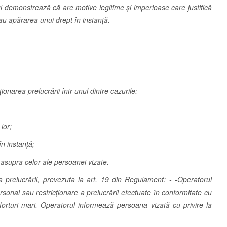
l demonstrează că are motive legitime și imperioase care justifică
sau apărarea unui drept în instanță.
onarea prelucrării într-unul dintre cazurile:
lor;
în instanţă;
 asupra celor ale persoanei vizate.
a prelucrării, prevezuta la art. 19 din Regulament: - -Operatorul
rsonal sau restricţionare a prelucrării efectuate în conformitate cu
eforturi mari. Operatorul informează persoana vizată cu privire la