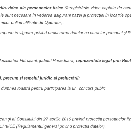
audio-video ale persoanelor fizice
(înregistrările video captate de cam
ele sunt necesare în vederea asigurarii pazei și protecției în locațiile opera
rmelor online utilizate de Operator).
pene în vigoare privind prelucrarea datelor cu caracter personal și libe
0, localitatea Petroşani, judetul Hunedoara,
reprezentată legal prin Rect
 precum și temeiul juridic al prelucrării:
ele dumneavoastră pentru participarea la un concurs public
și al Consiliului din 27 aprilie 2016 privind protecția persoanelor fiz
 95/46/CE (Regulamentul general privind protecția datelor).