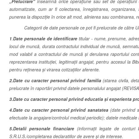
„Prelucrare"
înseamnă orice operațiune sau set de operațiuni e
automatizate, cum ar fi colectarea, înregistrarea, organizarea,
punerea la dispoziție în orice alt mod, alinierea sau combinarea, r
Categorii de date personale ce pot fi prelucrate de către Unive
1
.
Date personale de identificare
titular - nume, prenume, adresa,
locul de muncă, durata contractului individual de muncă, semnatur
mod valabil a contractului de muncă și derularea raportului cont
reprezentarea instituției, legitimații angajat, pentru accesul la B
pentru reținerea și virarea cotizațiilor aferente.
2.Date cu caracter personal privind familia
(starea civila, de
prelucrate în raportări privind datele personalului angajat (REVISA
3.Date cu caracter personal privind educatia și experienta pr
4.Date cu caracter personal privind sanatatea
(date privind s
efectuate la angajare/controlul medical periodic); datele medicale
5.Detalii personale financiare
(informații legate de conturi ba
S.R.U.S./completarea declaratiilor de avere şi de interese.