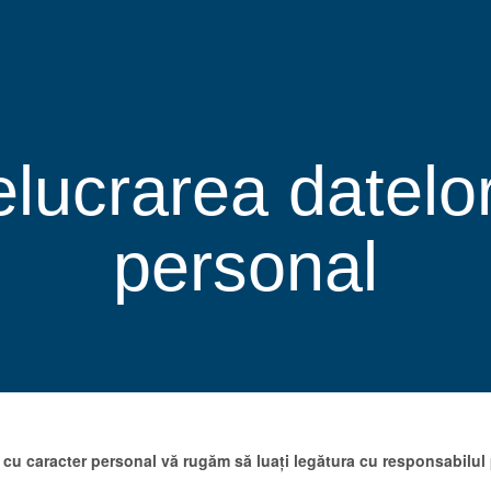
lucrarea datelor
personal
or cu caracter personal vă rugăm să luați legătura cu responsabilul