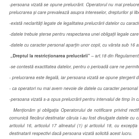
-persoana vizată se opune prelucrării. Operatorul nu mai prelucre
prelucrarea și care prevalează asupra intereselor, drepturilor și l
-există neclarități legate de legalitatea prelucrării datelor cu carac
-datele trebuie şterse pentru respectarea unei obligaţii legale care
-datele cu caracter personal aparțin unor copii, cu vârsta sub 16 
„
Dreptul la restricţionarea prelucrării”
–
a
rt.18 din Regulament,
-
se contestă exactitatea datelor, pentru o perioadă care ne permit
-
prelucrarea este ilegală, iar persoana vizată se opune ştergerii dat
-
ca operatori nu mai avem nevoie de datele cu caracter personal în 
-
persoana vizată s-a opus prelucrării pentru intervalul de timp în 
Menționăm și obligaţia Operatorului de notificare privind rect
comunică fiecărui destinatar căruia i-au fost divulgate datele cu c
articolul 16, articolul 17 alineatul (1) şi articolul 18, cu exce
destinatarii respectivi dacă persoana vizată solicită acest lucru.