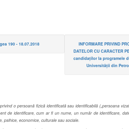
gea 190 - 18.07.2018
INFORMARE PRIVIND PR
DATELOR CU CARACTER P
candidaților la programele d
Universității din Petr
privind o persoană fizică identificată sau identificabilă („persoana viza
lement de identificare, cum ar fi un nume, un număr de identificare, da
ice, psihice, economice, culturale sau sociale.