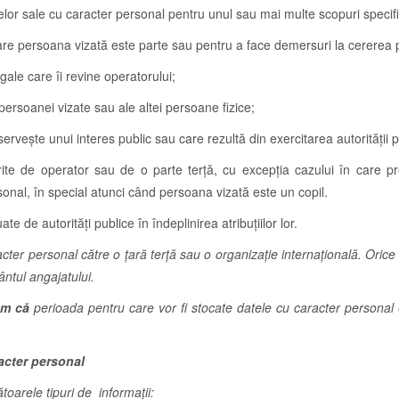
lor sale cu caracter personal pentru unul sau mai multe scopuri specifi
re persoana vizată este parte sau pentru a face demersuri la cererea p
gale care îi revine operatorului;
persoanei vizate sau ale altei persoane fizice;
rveşte unui interes public sau care rezultă din exercitarea autorităţii p
ite de operator sau de o parte terţă, cu excepţia cazului în care pre
onal, în special atunci când persoana vizată este un copil.
te de autorităţi publice în îndeplinirea atribuţiilor lor.
cter personal către o țară terță sau o organizație internațională. Orice 
ntul angajatului.
căm că
p
erioada pentru care vor fi stocate datele cu caracter personal 
racter personal
ătoarele tipuri de informații: