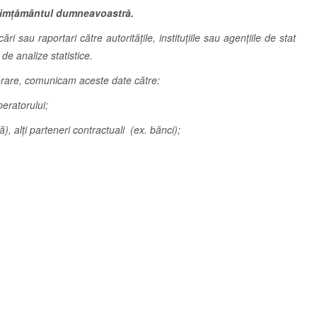
simțământul dumneavoastră.
sau raportari către autoritățile, instituțiile sau agențiile de stat
 de analize statistice.
aborare, comunicam aceste date către:
peratorului;
ă), alți parteneri contractuali (ex. bănci);