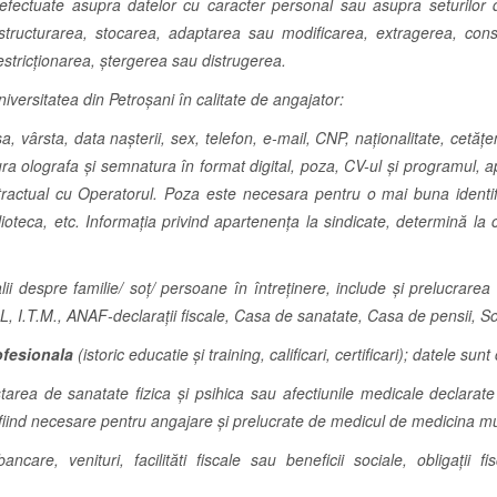
fectuate asupra datelor cu caracter personal sau asupra seturilor d
 structurarea, stocarea, adaptarea sau modificarea, extragerea, consu
estricționarea, ștergerea sau distrugerea.
rsitatea din Petroşani în calitate de angajator:
 vârsta, data naşterii, sex, telefon, e-mail, CNP, naționalitate, cetățeni
a olografa și semnatura în format digital, poza, CV-ul și programul, a
ractual cu Operatorul. Poza este necesara pentru o mai buna identific
iblioteca, etc. Informația privind apartenenţa la sindicate, determină 
talii despre familie/ soț/ persoane în întreținere, include și prelucrare
L, I.T.M., ANAF-declarații fiscale, Casa de sanatate, Casa de pensii, Som
ofesionala
(istoric educatie și training, calificari, certificari); datele su
tarea de sanatate fizica și psihica sau afectiunile medicale declarate
 fiind necesare pentru angajare şi prelucrate de medicul de medicina mu
ncare, venituri, facilităti fiscale sau beneficii sociale, obligații 