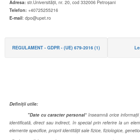
Adresa:
str.Universității, nr. 20, cod 332006 Petroșani
Telefon:
+40725255216
E-mail
: dpo@upet.ro
REGULAMENT - GDPR - (UE) 679-2016 (1)
Le
Definiţii utile:
"Date cu caracter personal
" înseamnă orice informații 
identificată, direct sau indirect, în special prin referire la un e
elemente specifice, proprii identității sale fizice, fiziologice, genet