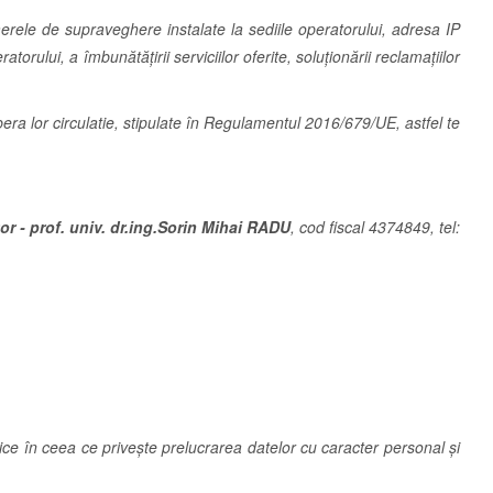
erele de supraveghere instalate la sediile operatorului, adresa IP
torului, a îmbunătățirii serviciilor oferite, soluționării reclamațiilor
ra lor circulatie, stipulate în Regulamentul 2016/679/UE, astfel te
or - prof. univ. dr.ing.Sorin Mihai RADU
, cod fiscal 4374849, tel:
ice în ceea ce privește prelucrarea datelor cu caracter personal și