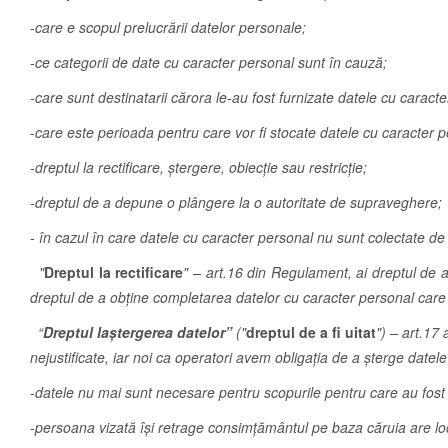
-
care e scopul prelucrării datelor personale;
-
ce categorii de date cu caracter personal sunt în cauză;
-
care sunt destinatarii cărora le-au fost furnizate datele cu caract
-
care este perioada pentru care vor fi stocate datele cu caracter p
-dreptul la rectificare, ștergere, obiecție sau restricție;
-
dreptul de a depune o plângere la o autoritate de supraveghere;
-
în cazul în care datele cu caracter personal nu sunt colectate de la
"
Dreptul la rectificare
" – art.16 din Regulament, ai dreptul de a 
dreptul de a obţine completarea datelor cu caracter personal care s
“
Dreptul la
ștergerea datelor”
("
dreptul de a fi uitat
") – art.17
nejustificate, iar noi ca operatori avem obligaţia de a şterge datele
-datele nu mai sunt necesare pentru scopurile pentru care au fost 
-persoana vizată îşi retrage consimţământul pe baza căruia are lo