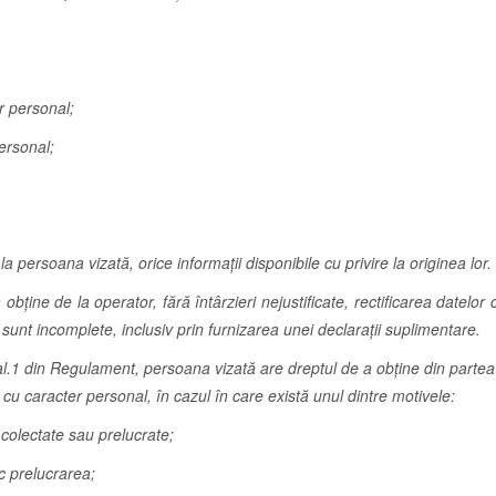
er personal;
ersonal;
 persoana vizată, orice informații disponibile cu privire la originea lor.
obţine de la operator, fără întârzieri nejustificate, rectificarea datel
unt incomplete, inclusiv prin furnizarea unei declaraţii suplimentare.
 al.1 din Regulament, persoana vizată are dreptul de a obţine din partea 
 cu caracter personal, în cazul în care există unul dintre motivele:
colectate sau prelucrate;
c prelucrarea;