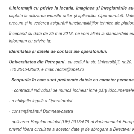
6.Informații cu privire la locatia, imaginea și înregistrările 
captată la utilizarea website-urilor și aplicatiilor Operatorului). Dat
precum și în vederea asigurării functionalităților tehnice ale platfo
Începând cu data de 25 mai 2018, ne vom alinia la standardele euro
informam cu privire la:
Identitatea și datele de contact ale operatorului:
Universitatea din Petroşani
, cu sediul în str. Universităţii, nr.2
+40 254542580, e-mail: rector@upet.ro
Scopurile în care sunt prelucrate datele cu caracter personal,
-
contractul individual de muncă încheiat între părți /document
-
o obligație legală a Operatorului
-
consimțământul Dumneavoastra
-
aplicarea Regulamentului (UE) 2016/679 al Parlamentului European 
privind libera circulație a acestor date și de abrogare a Directivei