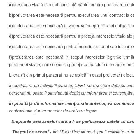
a)
persoana vizată şi-a dat consimţământul pentru prelucrarea date
b)
prelucrarea este necesară pentru executarea unui contract la ca
c)
prelucrarea este necesară în vederea îndeplinirii unei obligaţii le
d)
prelucrarea este necesară pentru a proteja interesele vitale ale 
e)
prelucrarea este necesară pentru îndeplinirea unei sarcini care se
f)
prelucrarea este necesară în scopul intereselor legitime urmăr
persoanei vizate, care necesită protejarea datelor cu caracter pers
Litera (f) din primul paragraf nu se aplică în cazul prelucrării efectua
În desfășurarea activității curente, UPET nu transferă date cu cara
personal nu poate fi satisfăcută decât cu informarea și consimțămâ
În plus față de informațiile menționate anterior, vă comuni
contractuale și a termenelor de arhivare legale.
Drepturile persoanelor cărora li se prelucrează datele cu ca
"
Dreptul de acces
" - art.15 din Regulament, pot fi solicitate urm