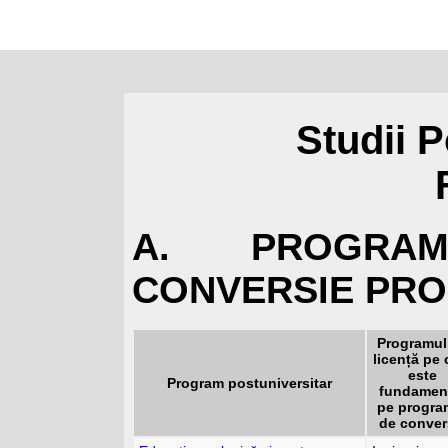
Studii 
A. PROGRAM
CONVERSIE PRO
Programul
licență pe 
este
Program postuniversitar
fundamen
pe progra
de conver