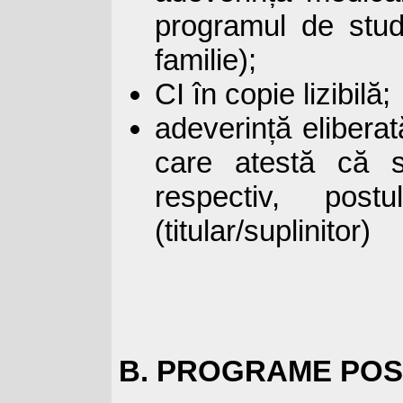
programul de stud
familie);
CI în copie lizibilă;
adeverință elibera
care atestă că so
respectiv, postu
(titular/suplinitor)
B. PROGRAME POS