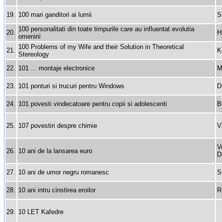
19.
100 mari ganditori ai lumii
S
100 personalitati din toate timpurile care au influentat evolutia
20.
H
omenirii
100 Problems of my Wife and their Solution in Theoretical
21.
K
Stereology
22.
101 ... montaje electronice
M
23.
101 ponturi si trucuri pentru Windows
D
24.
101 povesti vindecatoare pentru copii si adolescenti
B
25.
107 povestiri despre chimie
V
V
26.
10 ani de la lansarea euro
D
27.
10 ani de umor negru romanesc
S
28.
10 ani intru cinstirea eroilor
R
29.
10 LET Kafedre