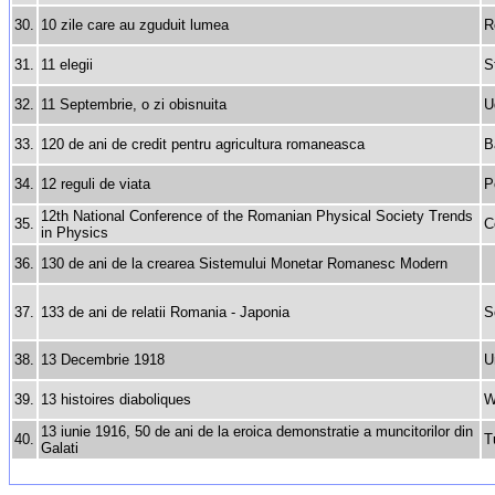
30.
10 zile care au zguduit lumea
R
31.
11 elegii
S
32.
11 Septembrie, o zi obisnuita
U
33.
120 de ani de credit pentru agricultura romaneasca
B
34.
12 reguli de viata
P
12th National Conference of the Romanian Physical Society Trends
35.
C
in Physics
36.
130 de ani de la crearea Sistemului Monetar Romanesc Modern
37.
133 de ani de relatii Romania - Japonia
S
38.
13 Decembrie 1918
U
39.
13 histoires diaboliques
W
13 iunie 1916, 50 de ani de la eroica demonstratie a muncitorilor din
40.
T
Galati