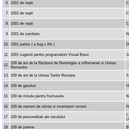
6.
1001 de nopti
C
7.
1001 de nopti
C
8.
1001 de nopti
C
9.
1001 de zambete
N
10.
1001 pattes ( a bug s life )
D
11.
1001 sugestii pentru programatorii Visual Basic
J
100 de ani de la Razboiul de Reintregire a mRomaniei si Unirea
12.
Romanilor
13.
100 de ani de la Unirea Tarilor Romane
S
14.
100 de gazeluri
H
15.
100 de minute pentru frumusete
W
16.
100 de oameni de stiinta si inventatori romani
N
C
17.
100 de personalitati ale secolului
U
18.
100 de poeme
B