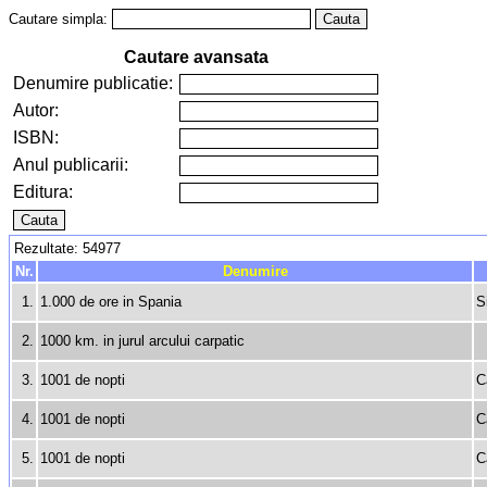
Cautare simpla:
Cautare avansata
Denumire publicatie:
Autor:
ISBN:
Anul publicarii:
Editura:
Rezultate: 54977
Nr.
Denumire
1.
1.000 de ore in Spania
S
2.
1000 km. in jurul arcului carpatic
3.
1001 de nopti
C
4.
1001 de nopti
C
5.
1001 de nopti
C